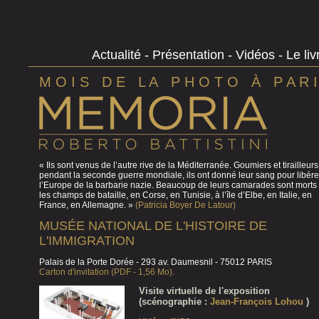
Actualité
-
Présentation
-
Vidéos
-
Le li
M O I S D E L A P H O T O À P A R I
« Ils sont venus de l’autre rive de la Méditerranée. Goumiers et tirailleurs
pendant la seconde guerre mondiale, ils ont donné leur sang pour libére
l’Europe de la barbarie nazie. Beaucoup de leurs camarades sont morts
les champs de bataille, en Corse, en Tunisie, à l’île d’Elbe, en Italie, en
France, en Allemagne. »
(Patricia Boyer De Latour)
MUSÉE NATIONAL DE L'HISTOIRE DE
L'IMMIGRATION
Palais de la Porte Dorée - 293 av. Daumesnil - 75012 PARIS
Carton d'invitation (PDF - 1,56 Mo).
Visite virtuelle de l'exposition
(scénographie :
Jean-François Lohou
)